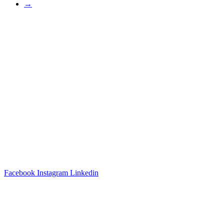
→
Categorieën
Baby
Keukentools
Huishoudproducten
Klein Elektro
Verzorgingsproducten
In de kijker
Promoties
FlashDeals
Sociale media
Facebook
Instagram
Linkedin
Praktisch
Over ons